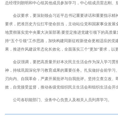
总经理刘朗明和中心组其他成员参加学习，中心组成员雷志刚、
会议要求，要深刻领会习近平总书记重要讲话和重要指示精神
要求，把准历史方位扛牢使命担当，主动站位党和国家事业发展
地贯彻落实党中央重大决策部署;要坚定推进党建引领下的高质量
持“五个引领”工作思路，加快构建同新征程新使命更相适应的党
果，推进作风建设常态化长效化，全面落实三个"更加”要求，以
会议强调，要把高质量开好本次民主生活会作为深入学习贯
神，持续巩固深化学习教育成果的重要任务。扎实做好会前学习
刃向内、自我革命，严肃开展批评与自我批评。坚持立查立改、
效，自觉接受监督，推动各级党组织民主生活会和组织生活会开
公司各职能部门、业务中心负责人及相关人员列席学习。