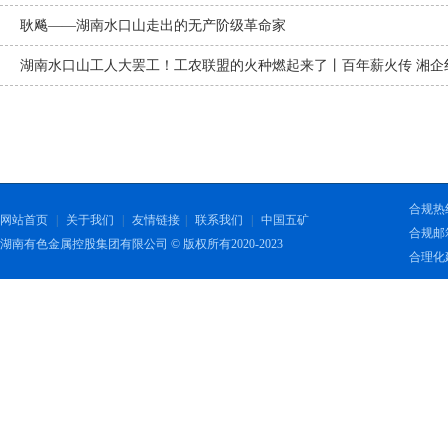
耿飚——湖南水口山走出的无产阶级革命家
湖南水口山工人大罢工！工农联盟的火种燃起来了丨百年薪火传 湘企
合规热线：
网站首页
|
关于我们
|
友情链接
|
联系我们
|
中国五矿
合规邮箱：
湖南有色金属控股集团有限公司 © 版权所有2020-2023
合理化建议